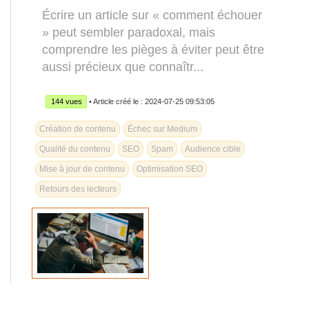
Écrire un article sur « comment échouer
» peut sembler paradoxal, mais
comprendre les pièges à éviter peut être
aussi précieux que connaîtr...
144 vues
• Article créé le : 2024-07-25 09:53:05
Création de contenu
Échec sur Medium
Qualité du contenu
SEO
Spam
Audience cible
Mise à jour de contenu
Optimisation SEO
Retours des lecteurs