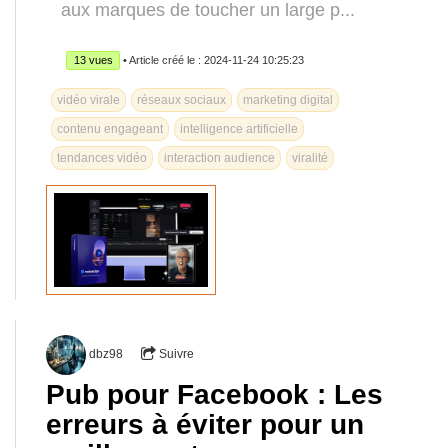
aux marques de toucher un large p...
13 vues
• Article créé le : 2024-11-24 10:25:23
vidéo virale
réseaux sociaux
marketing digital
contenu engageant
intelligence artificielle
tendances vidéo
interaction audience
viralité
dbz98
Suivre
Pub pour Facebook : Les
erreurs à éviter pour un