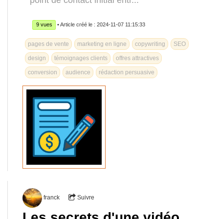
point de contact initial entr...
9 vues
• Article créé le : 2024-11-07 11:15:33
pages de vente
marketing en ligne
copywriting
SEO
design
témoignages clients
offres attractives
conversion
audience
rédaction persuasive
franck
Suivre
Les secrets d'une vidéo