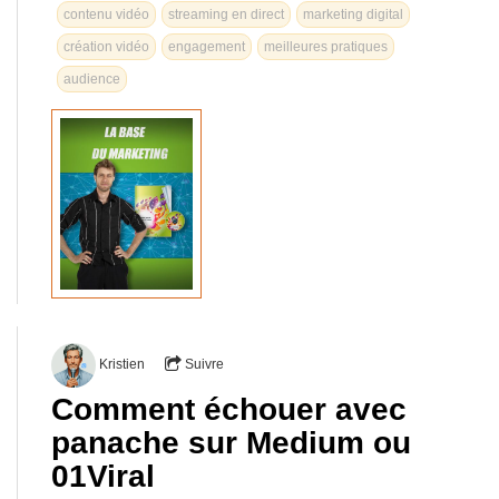
contenu vidéo
streaming en direct
marketing digital
création vidéo
engagement
meilleures pratiques
audience
Kristien
Suivre
Comment échouer avec
panache sur Medium ou
01Viral