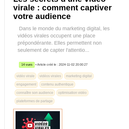
virale : comment captiver
votre audience
Dans le monde du marketing digital, les
vidéos virales occupent une place
prépondérante. Elles permettent non
seulement de capter l'attentio...
14 vues
• Article créé le : 2024-11-02 20:00:27
vidéo virale
vidéos virales
marketing digital
engagement
contenu authentique
connaître son audience
optimisation vidéo
plateformes de partage