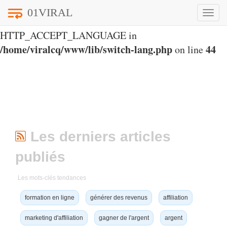
01VIRAL
Toggle
Notice
: Undefined index:
naviga
HTTP_ACCEPT_LANGUAGE in
/home/viralcq/www/lib/switch-lang.php
44
on line
Les derniers articles
publiés
Les mots-clés tendances
formation en ligne
générer des revenus
affiliation
marketing d'affiliation
gagner de l'argent
argent