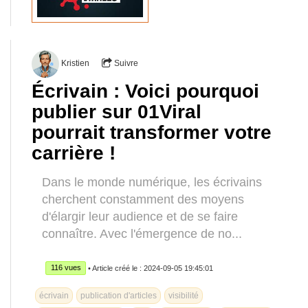
Kristien
Suivre
Écrivain : Voici pourquoi
publier sur 01Viral
pourrait transformer votre
carrière !
Dans le monde numérique, les écrivains
cherchent constamment des moyens
d'élargir leur audience et de se faire
connaître. Avec l'émergence de no...
116 vues
• Article créé le : 2024-09-05 19:45:01
écrivain
publication d'articles
visibilité