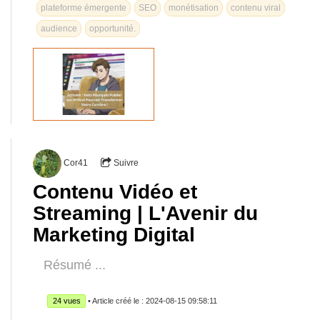
plateforme émergente
SEO
monétisation
contenu viral
audience
opportunité.
Cor41
Suivre
Contenu Vidéo et
Streaming | L'Avenir du
Marketing Digital
Résumé ...
24 vues
• Article créé le : 2024-08-15 09:58:11