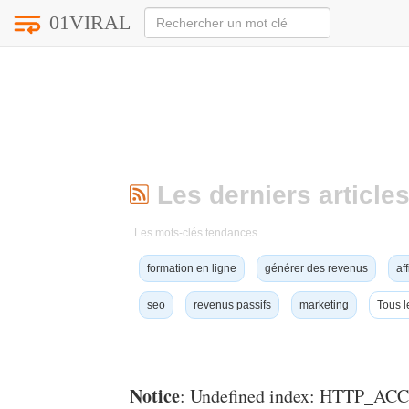
01VIRAL
Notice
: Undefined index: HTTP_ACCEPT_LANGUAG
Les derniers articles
Les mots-clés tendances
formation en ligne
générer des revenus
aff
seo
revenus passifs
marketing
Tous l
Notice
: Undefined index: HTTP_