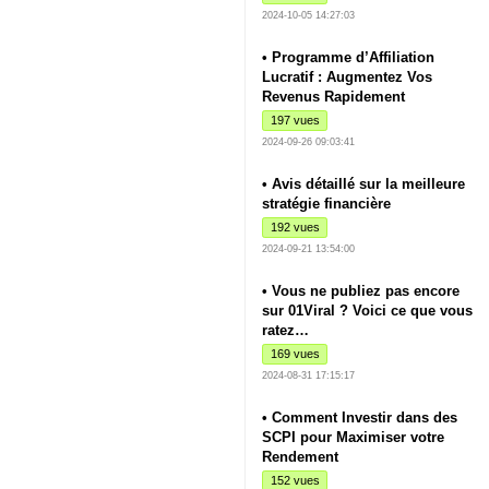
2024-10-05 14:27:03
• Programme d’Affiliation
Lucratif : Augmentez Vos
Revenus Rapidement
197 vues
2024-09-26 09:03:41
• Avis détaillé sur la meilleure
stratégie financière
192 vues
2024-09-21 13:54:00
• Vous ne publiez pas encore
sur 01Viral ? Voici ce que vous
ratez…
169 vues
2024-08-31 17:15:17
• Comment Investir dans des
SCPI pour Maximiser votre
Rendement
152 vues