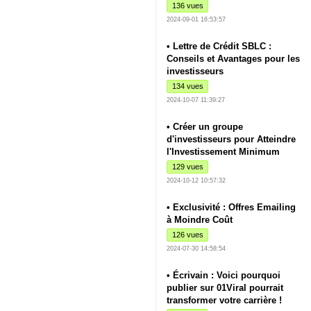
136 vues
2024-09-01 16:53:57
• Lettre de Crédit SBLC :
Conseils et Avantages pour les
investisseurs
134 vues
2024-10-07 11:39:27
• Créer un groupe
d'investisseurs pour Atteindre
l'Investissement Minimum
129 vues
2024-10-12 10:57:32
• Exclusivité : Offres Emailing
à Moindre Coût
126 vues
2024-07-30 14:58:54
• Écrivain : Voici pourquoi
publier sur 01Viral pourrait
transformer votre carrière !