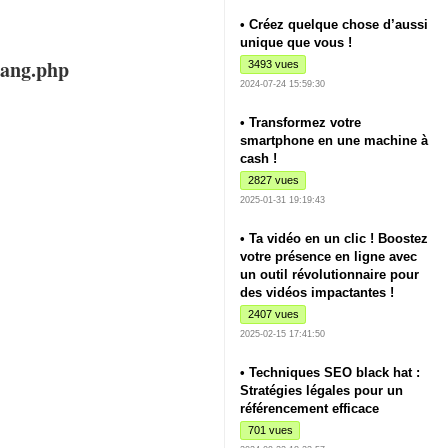
• Créez quelque chose d’aussi
unique que vous !
lang.php
3493 vues
2024-07-24 15:59:30
• Transformez votre
smartphone en une machine à
cash !
2827 vues
2025-01-31 19:19:43
• Ta vidéo en un clic ! Boostez
votre présence en ligne avec
un outil révolutionnaire pour
des vidéos impactantes !
2407 vues
2025-02-15 17:41:50
• Techniques SEO black hat :
Stratégies légales pour un
référencement efficace
701 vues