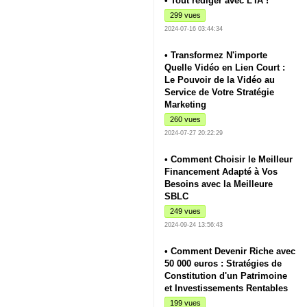
• Tout rédiger avec L'IA !
299 vues
2024-07-16 03:44:34
• Transformez N'importe
Quelle Vidéo en Lien Court :
Le Pouvoir de la Vidéo au
Service de Votre Stratégie
Marketing
260 vues
2024-07-27 20:22:29
• Comment Choisir le Meilleur
Financement Adapté à Vos
Besoins avec la Meilleure
SBLC
249 vues
2024-09-24 13:56:43
• Comment Devenir Riche avec
50 000 euros : Stratégies de
Constitution d'un Patrimoine
et Investissements Rentables
199 vues