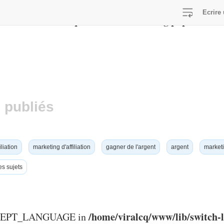
Ecrire 
/home/viralcq/www/lib/switch-lang.php
E in
on line
 publiés
iliation
marketing d'affiliation
gagner de l'argent
argent
marketi
es sujets
/home/viralcq/www/lib/switch-
ACCEPT_LANGUAGE in