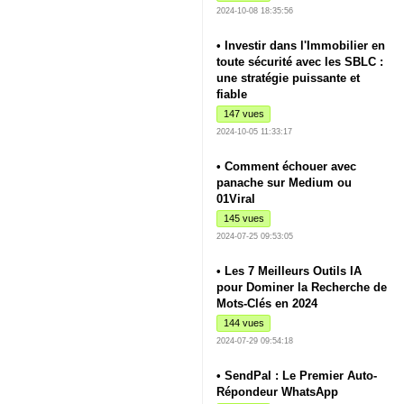
2024-10-08 18:35:56
• Investir dans l'Immobilier en
toute sécurité avec les SBLC :
une stratégie puissante et
fiable
147 vues
2024-10-05 11:33:17
• Comment échouer avec
panache sur Medium ou
01Viral
145 vues
2024-07-25 09:53:05
• Les 7 Meilleurs Outils IA
pour Dominer la Recherche de
Mots-Clés en 2024
144 vues
2024-07-29 09:54:18
• SendPal : Le Premier Auto-
Répondeur WhatsApp