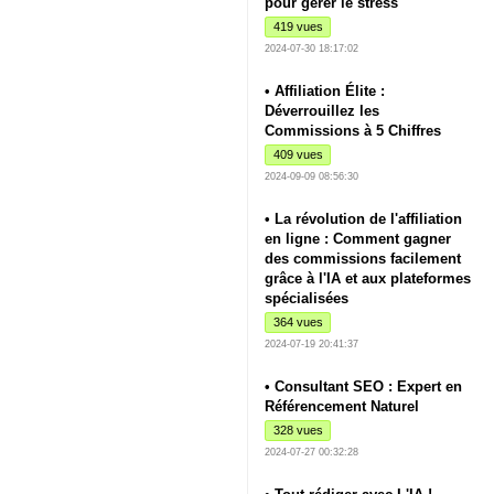
pour gérer le stress
419 vues
2024-07-30 18:17:02
• Affiliation Élite :
Déverrouillez les
Commissions à 5 Chiffres
409 vues
2024-09-09 08:56:30
• La révolution de l'affiliation
en ligne : Comment gagner
des commissions facilement
grâce à l'IA et aux plateformes
spécialisées
364 vues
2024-07-19 20:41:37
• Consultant SEO : Expert en
Référencement Naturel
328 vues
2024-07-27 00:32:28