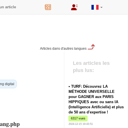
un article
44
Articles dans d'autres langues
Les articles les
plus lus:
ng digital
• TURF: Découvrez LA
MÉTHODE UNIVERSELLE
pour GAGNER aux PARIS
HIPPIQUES avec ou sans IA
(Intelligence Artificielle) et plus
de 50 ans d'expertise !
6317 vues
lang.php
2024-12-15 19:43:51