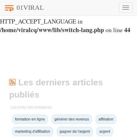
01VIRAL
Toggle
Notice
: Undefined index:
naviga
HTTP_ACCEPT_LANGUAGE in
/home/viralcq/www/lib/switch-lang.php
44
on line
Les derniers articles
publiés
Les mots-clés tendances
formation en ligne
générer des revenus
affiliation
marketing d'affiliation
gagner de l'argent
argent