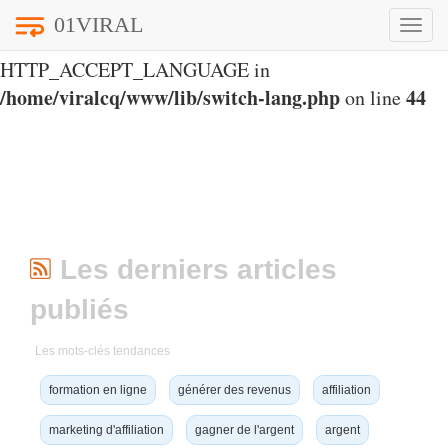
01VIRAL
Toggle
Notice
: Undefined index:
naviga
HTTP_ACCEPT_LANGUAGE in
/home/viralcq/www/lib/switch-lang.php
44
on line
Les derniers articles
publiés
Les mots-clés tendances
formation en ligne
générer des revenus
affiliation
marketing d'affiliation
gagner de l'argent
argent