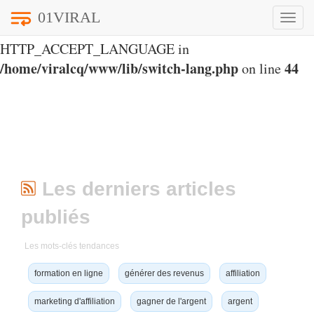
01VIRAL
Toggle
Notice
: Undefined index:
naviga
HTTP_ACCEPT_LANGUAGE in
/home/viralcq/www/lib/switch-lang.php
44
on line
Les derniers articles
publiés
Les mots-clés tendances
formation en ligne
générer des revenus
affiliation
marketing d'affiliation
gagner de l'argent
argent