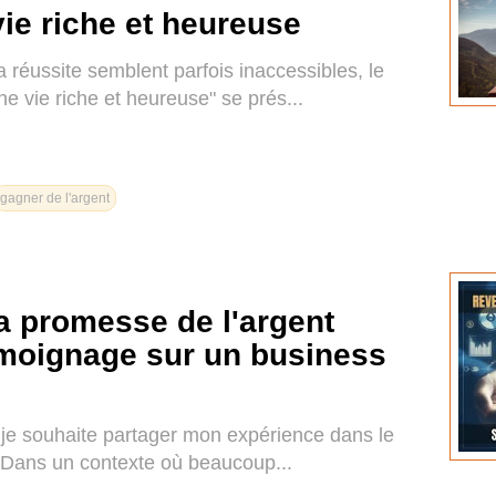
ie riche et heureuse
réussite semblent parfois inaccessibles, le
ne vie riche et heureuse" se prés...
gagner de l'argent
a promesse de l'argent
témoignage sur un business
je souhaite partager mon expérience dans le
. Dans un contexte où beaucoup...