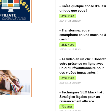
• Créez quelque chose d’aussi
unique que vous !
3493 vues
2024-07-24 15:59:30
• Transformez votre
smartphone en une machine à
cash !
2827 vues
2025-01-31 19:19:43
• Ta vidéo en un clic ! Boostez
votre présence en ligne avec
un outil révolutionnaire pour
des vidéos impactantes !
2406 vues
2025-02-15 17:41:50
• Techniques SEO black hat :
Stratégies légales pour un
référencement efficace
701 vues