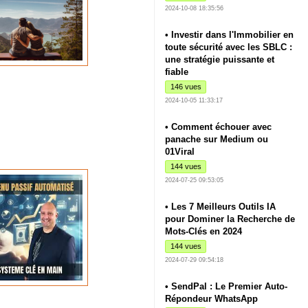
2024-10-08 18:35:56
• Investir dans l'Immobilier en
toute sécurité avec les SBLC :
une stratégie puissante et
fiable
146 vues
2024-10-05 11:33:17
• Comment échouer avec
panache sur Medium ou
01Viral
144 vues
2024-07-25 09:53:05
• Les 7 Meilleurs Outils IA
pour Dominer la Recherche de
Mots-Clés en 2024
144 vues
2024-07-29 09:54:18
• SendPal : Le Premier Auto-
Répondeur WhatsApp