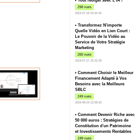
• Tout rédiger avec L'IA !
298 vues
2024-07-16 03:44:34
• Transformez N'importe
Quelle Vidéo en Lien Court :
Le Pouvoir de la Vidéo au
Service de Votre Stratégie
Marketing
260 vues
2024-07-27 20:22:29
• Comment Choisir le Meilleur
Financement Adapté à Vos
Besoins avec la Meilleure
SBLC
249 vues
2024-09-24 13:56:43
• Comment Devenir Riche avec
50 000 euros : Stratégies de
Constitution d'un Patrimoine
et Investissements Rentables
199 vues