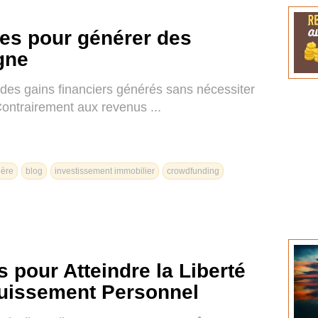
ces pour générer des
gne
des gains financiers générés sans nécessiter
Contrairement aux revenus ...
ière
blog
investissement immobilier
crowdfunding
 pour Atteindre la Liberté
nouissement Personnel