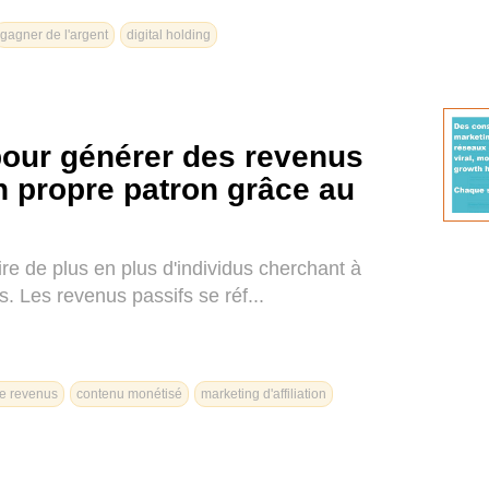
gagner de l'argent
digital holding
 pour générer des revenus
n propre patron grâce au
re de plus en plus d'individus cherchant à
s. Les revenus passifs se réf...
de revenus
contenu monétisé
marketing d'affiliation