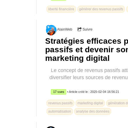
liberté financière
générer des revenus passifs
AlainWeb
Suivre
Stratégies efficaces
passifs et devenir so
marketing digital
Le concept de revenus passifs atti
diversifier leurs sources de revenu
17 vues
• Article créé le : 2025-02-04 16:56:21
revenus passifs
marketing digital
génération 
automatisation
analyse des données