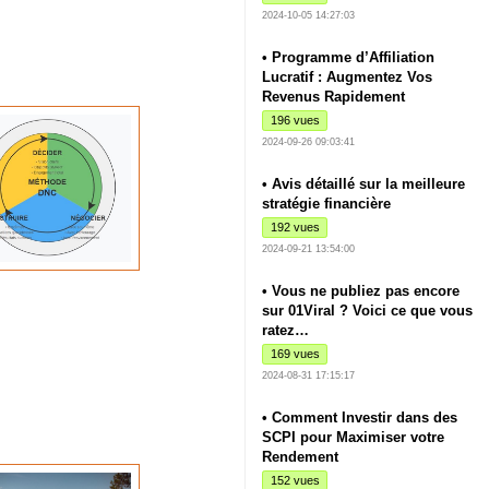
2024-10-05 14:27:03
• Programme d’Affiliation
Lucratif : Augmentez Vos
Revenus Rapidement
196 vues
2024-09-26 09:03:41
• Avis détaillé sur la meilleure
stratégie financière
192 vues
2024-09-21 13:54:00
• Vous ne publiez pas encore
sur 01Viral ? Voici ce que vous
ratez…
169 vues
2024-08-31 17:15:17
• Comment Investir dans des
SCPI pour Maximiser votre
Rendement
152 vues