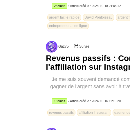
23 vues
• Article créé le : 2024-10-18 21:04:42
argent facile rapide
David Pontoizeau
argent f
entrepreneuriat en ligne
Gaz75
Suivre
Revenus passifs : Co
l'affiliation sur Insta
Je me suis souvent demandé comm
gagner de l'argent sans avoir à tra
18 vues
• Article créé le : 2024-10-16 11:15:20
revenus passifs
affiliation Instagram
gagner de