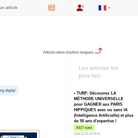
un article
44
Articles dans d'autres langues
Les articles les
plus lus:
ng digital
• TURF: Découvrez LA
MÉTHODE UNIVERSELLE
pour GAGNER aux PARIS
HIPPIQUES avec ou sans IA
(Intelligence Artificielle) et plus
de 50 ans d'expertise !
6317 vues
2024-12-15 19:43:51