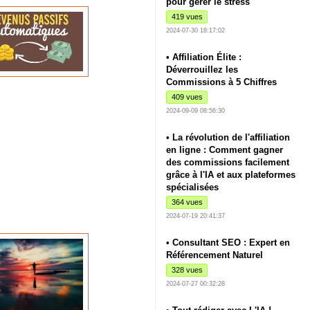
pour gérer le stress
419 vues
2024-07-30 18:17:02
• Affiliation Élite :
Déverrouillez les
Commissions à 5 Chiffres
409 vues
2024-09-09 08:56:30
• La révolution de l'affiliation
en ligne : Comment gagner
des commissions facilement
grâce à l'IA et aux plateformes
spécialisées
364 vues
2024-07-19 20:41:37
• Consultant SEO : Expert en
Référencement Naturel
328 vues
2024-07-27 00:32:28