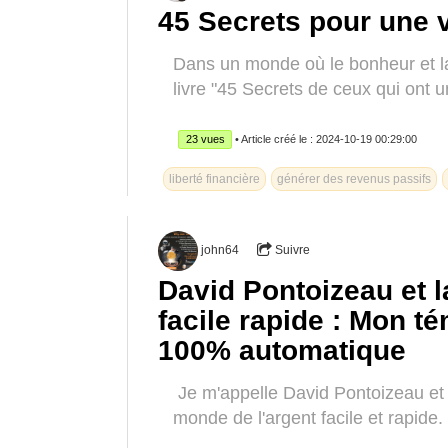
45 Secrets pour une v
Dans un monde où le bonheur et la 
livre "45 Secrets de ceux qui ont u
23 vues
• Article créé le : 2024-10-19 00:29:00
liberté financière
générer des revenus passifs
john64
Suivre
David Pontoizeau et l
facile rapide : Mon 
100% automatique
Je m'appelle David Pontoizeau et 
monde de l'argent facile et rapide