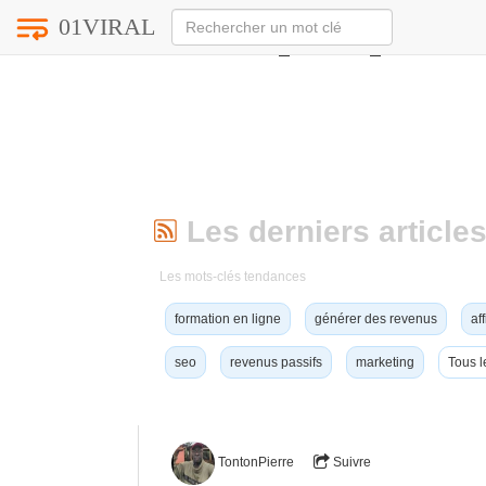
01VIRAL
Notice
: Undefined index: HTTP_ACCEPT_LANGUAG
Les derniers articles
Les mots-clés tendances
formation en ligne
générer des revenus
aff
seo
revenus passifs
marketing
Tous l
TontonPierre
Suivre