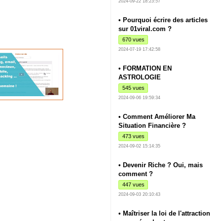
2024-09-22 18:23:57
• Pourquoi écrire des articles
sur 01viral.com ?
670 vues
2024-07-19 17:42:58
• FORMATION EN
ASTROLOGIE
545 vues
2024-09-06 19:59:34
• Comment Améliorer Ma
Situation Financière ?
473 vues
2024-09-02 15:14:35
• Devenir Riche ? Oui, mais
comment ?
447 vues
2024-09-03 20:10:43
• Maîtriser la loi de l'attraction