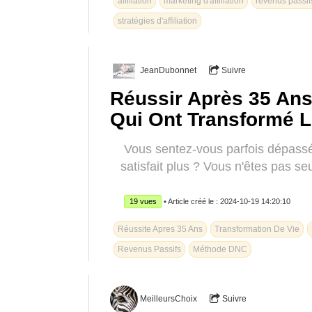
affiliation
marketing d'affiliation
revenus passif
stratégies d'affiliation
JeanDubonnet
Suivre
Réussir Après 35 Ans
Qui Ont Transformé L
Vous sentez-vous parfois dépassé
satisfait plus ? Vous n'êtes pas s
19 vues
• Article créé le : 2024-10-19 14:20:10
Réussite Apres 35 Ans
Transformation De Vie
Revenus Passifs
Méthode DNC
MeilleursChoix
Suivre