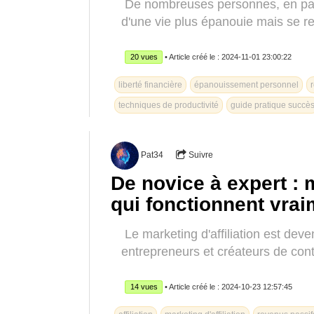
De nombreuses personnes, en parti
d'une vie plus épanouie mais se re
20 vues
• Article créé le : 2024-11-01 23:00:22
liberté financière
épanouissement personnel
techniques de productivité
guide pratique succè
Pat34
Suivre
De novice à expert : m
qui fonctionnent vrai
Le marketing d'affiliation est dev
entrepreneurs et créateurs de cont
14 vues
• Article créé le : 2024-10-23 12:57:45