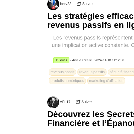
herv28
Suivre
Les stratégies effica
revenus passifs en li
Les revenus passifs représentent 
une implication active constante. 
15 vues
• Article créé le : 2024-11-10 11:12:50
revenus passif
revenus passifs
sécurité financ
produits numériques
marketing d'affiliation
AFL17
Suivre
Découvrez les Secrets
Financière et l’Épa