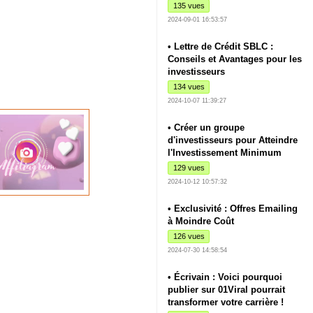
135 vues
2024-09-01 16:53:57
• Lettre de Crédit SBLC :
Conseils et Avantages pour les
investisseurs
134 vues
2024-10-07 11:39:27
• Créer un groupe
d'investisseurs pour Atteindre
l'Investissement Minimum
129 vues
2024-10-12 10:57:32
• Exclusivité : Offres Emailing
à Moindre Coût
126 vues
2024-07-30 14:58:54
• Écrivain : Voici pourquoi
publier sur 01Viral pourrait
transformer votre carrière !