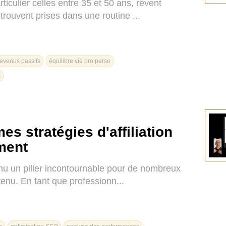
culier celles entre 35 et 50 ans, rêvent
trouvent prises dans une routine ...
revenus passifs
équilibre vie pro perso
s
es stratégies d'affiliation
ment
enu un pilier incontournable pour de nombreux
enu. En tant que professionn...