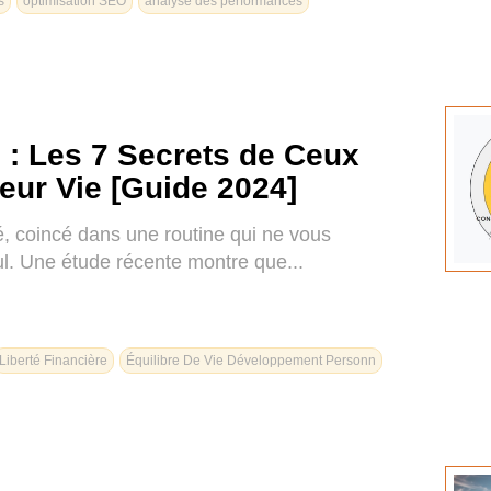
s
optimisation SEO
analyse des performances
 : Les 7 Secrets de Ceux
eur Vie [Guide 2024]
, coincé dans une routine qui ne vous
eul. Une étude récente montre que...
Liberté Financière
Équilibre De Vie Développement Personn