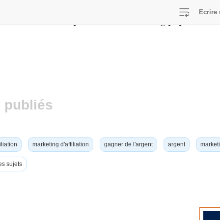
Ecrire 
/home/viralcq/www/lib/switch-lang.php
E in
on line
 publiés
iliation
marketing d'affiliation
gagner de l'argent
argent
marketi
es sujets