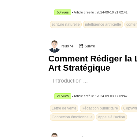
50 vues
• Article créé le : 2024-09-10 21:02:41
écriture naturelle
intelligence artificielle
conte
reu974
Suivre
Comment Rédiger la Le
Art Stratégique
Introduction ...
21 vues
• Article créé le : 2024-09-03 17:09:47
Lettre de vente
Rédaction publicitaire
Copywri
Connexion émotionnelle
Appels à l'action