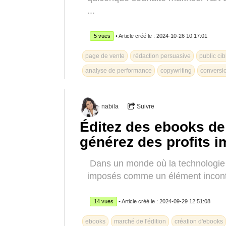
...
5 vues
• Article créé le : 2024-10-26 10:17:01
page de vente
rédaction persuasive
public cib
analyse de performance
copywriting
conversi
nabila
Suivre
Éditez des ebooks de 
générez des profits 
Dans un monde où la technologie 
imposés comme un élément incontou
14 vues
• Article créé le : 2024-09-29 12:51:08
ebooks
marché de l'édition
création d'ebooks