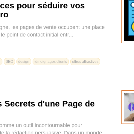
uces pour séduire vos
pro
gne, les pages de vente occupent une place
 point de contact initial entr...
g
SEO
design
témoignages clients
offres attractives
Secrets d'une Page de
me un outil incontournable pour
t de la rédaction persuasive. Dans un monde