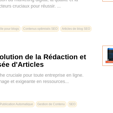
eurs cruciaux pour réussir. ...
ielle pour blogs
Contenus optimisés SEO
Articles de blog SEO
lution de la Rédaction et
ée d'Articles
e cruciale pour toute entreprise en ligne.
hage et exigeante en ressources...
Publication Automatique
Gestion de Contenu
SEO