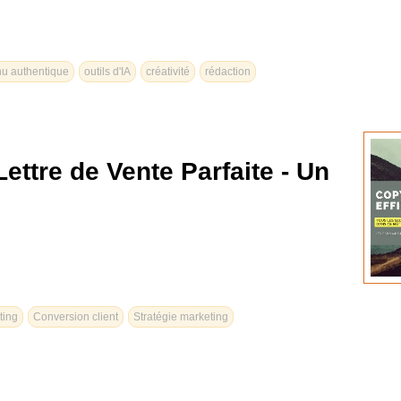
nu authentique
outils d'IA
créativité
rédaction
ttre de Vente Parfaite - Un
ting
Conversion client
Stratégie marketing