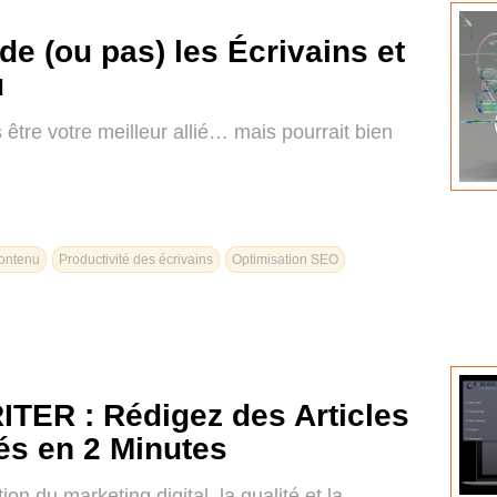
 (ou pas) les Écrivains et
u
tre votre meilleur allié… mais pourrait bien
contenu
Productivité des écrivains
Optimisation SEO
ITER : Rédigez des Articles
és en 2 Minutes
on du marketing digital, la qualité et la