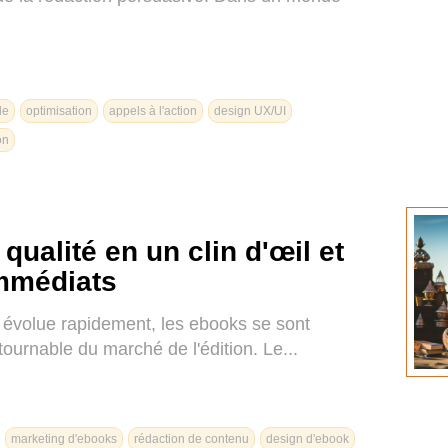
le
optimisation
appels à l'action
design UX/UI
on
qualité en un clin d'œil et
immédiats
évolue rapidement, les ebooks se sont
rnable du marché de l'édition. Le...
marketing d'ebooks
rédaction de contenu
design d'ebook