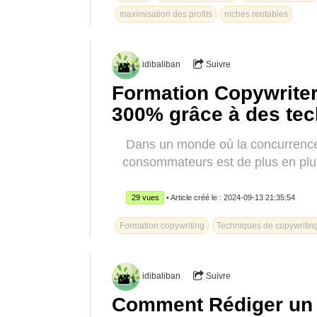
maximisation des profits
niches rentables
idibaliban
Suivre
Formation Copywriter
300% grâce à des tec
Dans un monde où la concurrence e
consommateurs est de plus en plus v
29 vues
• Article créé le : 2024-09-13 21:35:54
Formation copywriting
Techniques de copywritin
idibaliban
Suivre
Comment Rédiger un 