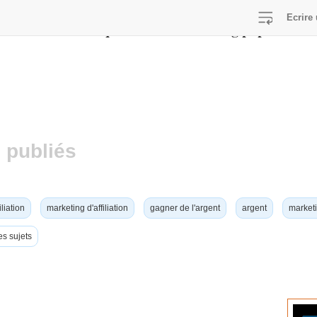
Ecrire 
/home/viralcq/www/lib/switch-lang.php
E in
on line
 publiés
iliation
marketing d'affiliation
gagner de l'argent
argent
marketi
es sujets