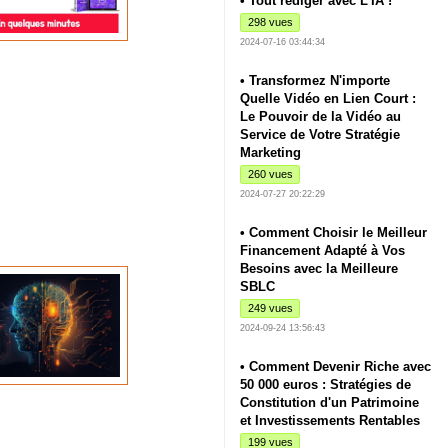
• Tout rédiger avec L'IA !
298 vues
2024-07-16 03:44:34
• Transformez N'importe
Quelle Vidéo en Lien Court :
Le Pouvoir de la Vidéo au
Service de Votre Stratégie
Marketing
260 vues
2024-07-27 20:22:29
• Comment Choisir le Meilleur
Financement Adapté à Vos
Besoins avec la Meilleure
SBLC
249 vues
2024-09-24 13:56:43
• Comment Devenir Riche avec
50 000 euros : Stratégies de
Constitution d'un Patrimoine
et Investissements Rentables
199 vues