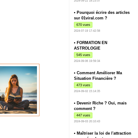
2024-09-22 18:23:57
• Pourquoi écrire des articles
sur 01viral.com ?
670 vues
2024-07-19 17:42:58
• FORMATION EN
ASTROLOGIE
545 vues
2024-09-06 19:59:34
• Comment Améliorer Ma
Situation Financière ?
473 vues
2024-09-02 15:14:35
• Devenir Riche ? Oui, mais
comment ?
447 vues
2024-09-03 20:10:43
• Maîtriser la loi de l'attraction