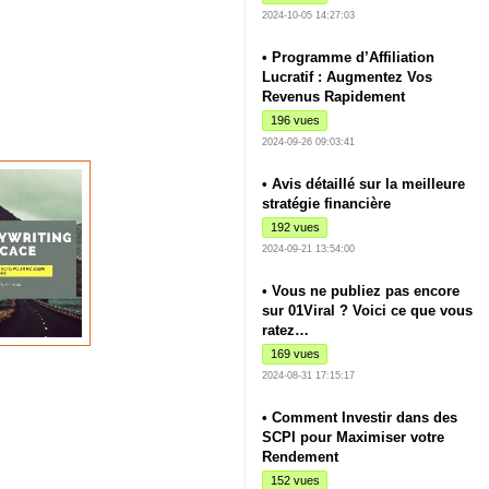
2024-10-05 14:27:03
• Programme d’Affiliation
Lucratif : Augmentez Vos
Revenus Rapidement
196 vues
2024-09-26 09:03:41
• Avis détaillé sur la meilleure
stratégie financière
192 vues
2024-09-21 13:54:00
• Vous ne publiez pas encore
sur 01Viral ? Voici ce que vous
ratez…
169 vues
2024-08-31 17:15:17
• Comment Investir dans des
SCPI pour Maximiser votre
Rendement
152 vues