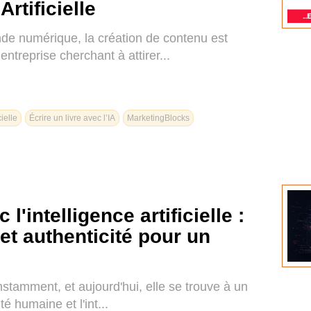
Artificielle
de numérique, la création de contenu est
ntreprise cherchant à attirer...
cielle
Écrire un livre avec l’IA
MarketingBlocks
 l'intelligence artificielle :
et authenticité pour un
nstamment, et aujourd'hui, elle se trouve à un
té humaine et l'int...