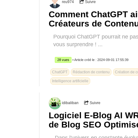
reu974
Suivre
Comment ChatGPT aide
Créateurs de Conten
Pourquoi ChatGPT pourrait ne pas ê
vous surprendre ! ...
28 vues
• Article créé le : 2024-09-01 17:55:39
ChatGPT
Rédaction de contenu
Création de 
Intelligence artificielle
idibaliban
Suivre
Logiciel E-Blog AI WR
de Blog SEO Optimis
Dans l'univers en constante évoluti