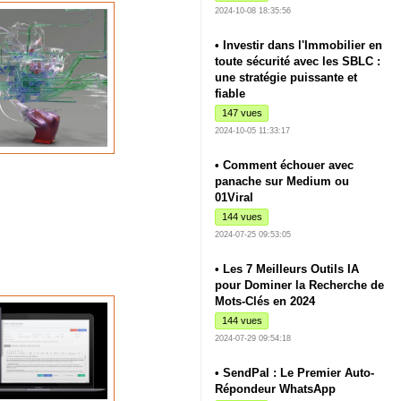
2024-10-08 18:35:56
• Investir dans l'Immobilier en
toute sécurité avec les SBLC :
une stratégie puissante et
fiable
147 vues
2024-10-05 11:33:17
• Comment échouer avec
panache sur Medium ou
01Viral
144 vues
2024-07-25 09:53:05
• Les 7 Meilleurs Outils IA
pour Dominer la Recherche de
Mots-Clés en 2024
144 vues
2024-07-29 09:54:18
• SendPal : Le Premier Auto-
Répondeur WhatsApp