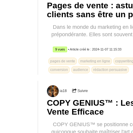
Pages de vente : ast
clients sans être un 
Dans le monde du marketing en li
prépondérante. Elles sont souvent le
9 vues
• Article créé le : 2024-11-07 11:15:33
pages de vente
marketing en ligne
copywritin
conversion
audience
rédaction persuasive
ia18
Suivre
COPY GENIUS™ : Les 
Vente Efficace
COPY GENIUS™ se positionne com
quiconque souhaite maîtriser l'ar