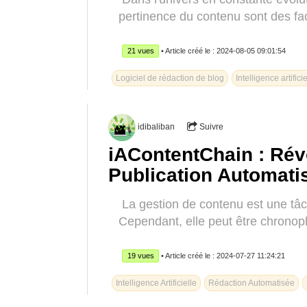
pertinence du contenu sont des fact
21 vues
• Article créé le : 2024-08-05 09:01:54
Logiciel de rédaction de blog
Intelligence artific
idibaliban
Suivre
iAContentChain : Révo
Publication Automatis
La gestion de contenu est une tâch
Cependant, elle peut être chronop
19 vues
• Article créé le : 2024-07-27 11:24:21
Intelligence Artificielle
Rédaction Automatisée