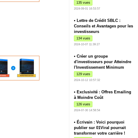
135 vues
2024-09-01 16:53:57
• Lettre de Crédit SBLC :
Conseils et Avantages pour les
investisseurs
134 vues
2024-10-07 11:39:27
• Créer un groupe
d'investisseurs pour Atteindre
l'Investissement Minimum
129 vues
2024-10-12 10:57:32
• Exclusivité : Offres Emailing
à Moindre Coût
126 vues
2024-07-30 14:58:54
• Écrivain : Voici pourquoi
publier sur 01Viral pourrait
transformer votre carrière !