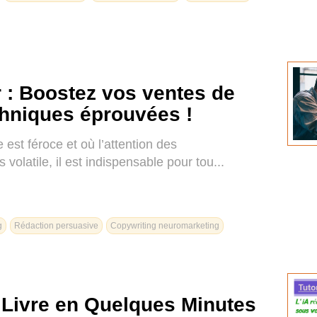
 : Boostez vos ventes de
hniques éprouvées !
st féroce et où l’attention des
olatile, il est indispensable pour tou...
g
Rédaction persuasive
Copywriting neuromarketing
Livre en Quelques Minutes