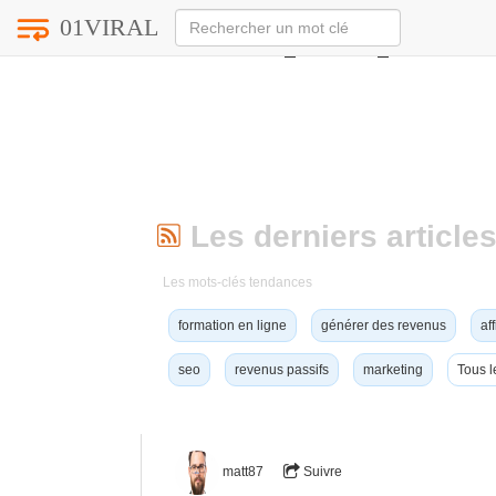
01VIRAL
Notice
: Undefined index: HTTP_ACCEPT_LANGUAG
Les derniers articles
Les mots-clés tendances
formation en ligne
générer des revenus
aff
seo
revenus passifs
marketing
Tous l
matt87
Suivre