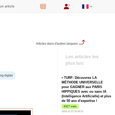
un article
44
Articles dans d'autres langues
Les articles les
plus lus:
ng digital
• TURF: Découvrez LA
MÉTHODE UNIVERSELLE
pour GAGNER aux PARIS
HIPPIQUES avec ou sans IA
(Intelligence Artificielle) et plus
de 50 ans d'expertise !
6317 vues
2024-12-15 19:43:51