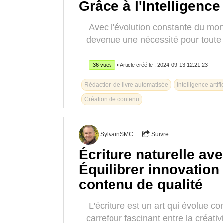
Grâce à l'Intelligence 
Avec l'évolution constante du mon
devenue une nécessité pour toute e
36 vues
• Article créé le : 2024-09-13 12:21:23
Rédaction de livre automatisée
Intelligence artifi
Création de contenu
SylvainSMC
Suivre
Écriture naturelle avec
Équilibrer innovation 
contenu de qualité
L'écriture est un art qui évolue co
carrefour fascinant entre la créativi