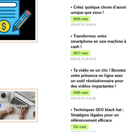
• Créez quelque chose d’aussi
unique que vous !
3493 vues
2024-07-24 15:59:30
• Transformez votre
smartphone en une machine à
cash !
2827 vues
2025-01-31 19:19:43
• Ta vidéo en un clic ! Boostez
votre présence en ligne avec
un outil révolutionnaire pour
des vidéos impactantes !
2406 vues
2025-02-15 17:41:50
• Techniques SEO black hat :
Stratégies légales pour un
référencement efficace
701 vues