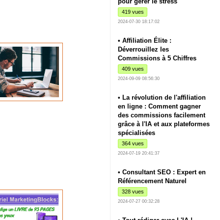
pour gérer le stress
419 vues
2024-07-30 18:17:02
• Affiliation Élite :
Déverrouillez les
Commissions à 5 Chiffres
409 vues
2024-09-09 08:56:30
• La révolution de l'affiliation
en ligne : Comment gagner
des commissions facilement
grâce à l'IA et aux plateformes
spécialisées
364 vues
2024-07-19 20:41:37
• Consultant SEO : Expert en
Référencement Naturel
328 vues
2024-07-27 00:32:28