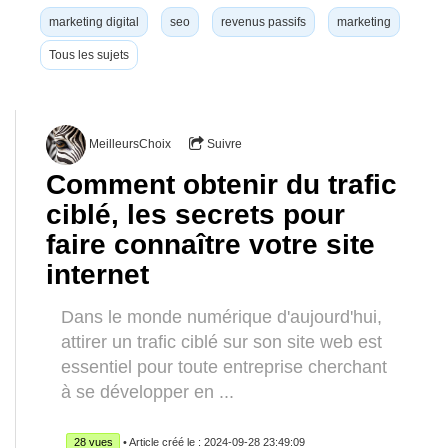
marketing digital
seo
revenus passifs
marketing
Tous les sujets
MeilleursChoix
Suivre
Comment obtenir du trafic
ciblé, les secrets pour
faire connaître votre site
internet
Dans le monde numérique d'aujourd'hui,
attirer un trafic ciblé sur son site web est
essentiel pour toute entreprise cherchant
à se développer en ...
28 vues
• Article créé le : 2024-09-28 23:49:09