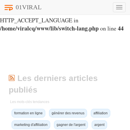
01VIRAL
Toggle
Notice
: Undefined index:
naviga
HTTP_ACCEPT_LANGUAGE in
/home/viralcq/www/lib/switch-lang.php
44
on line
Les derniers articles
publiés
Les mots-clés tendances
formation en ligne
générer des revenus
affiliation
marketing d'affiliation
gagner de l'argent
argent