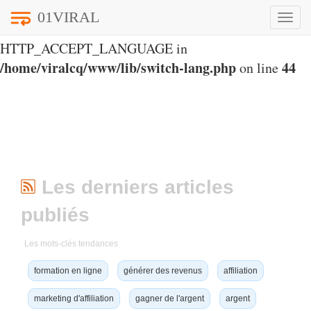
01VIRAL
Toggle
Notice
: Undefined index:
naviga
HTTP_ACCEPT_LANGUAGE in
/home/viralcq/www/lib/switch-lang.php
44
on line
Les derniers articles
publiés
Les mots-clés tendances
formation en ligne
générer des revenus
affiliation
marketing d'affiliation
gagner de l'argent
argent