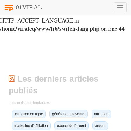
01VIRAL
Toggle
Notice
: Undefined index:
naviga
HTTP_ACCEPT_LANGUAGE in
/home/viralcq/www/lib/switch-lang.php
44
on line
Les derniers articles
publiés
Les mots-clés tendances
formation en ligne
générer des revenus
affiliation
marketing d'affiliation
gagner de l'argent
argent