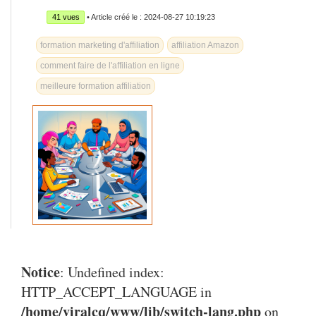
41 vues
• Article créé le : 2024-08-27 10:19:23
formation marketing d'affiliation
affiliation Amazon
comment faire de l'affiliation en ligne
meilleure formation affiliation
Notice
: Undefined index:
HTTP_ACCEPT_LANGUAGE in
/home/viralcq/www/lib/switch-lang.php
on