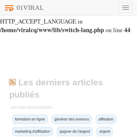
01VIRAL
Toggle
Notice
: Undefined index:
naviga
HTTP_ACCEPT_LANGUAGE in
/home/viralcq/www/lib/switch-lang.php
44
on line
Les derniers articles
publiés
Les mots-clés tendances
formation en ligne
générer des revenus
affiliation
marketing d'affiliation
gagner de l'argent
argent