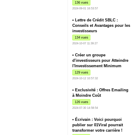
136 vues
2024-09-01 16:53:57
• Lettre de Crédit SBLC :
Conseils et Avantages pour les
investisseurs
134 vues
2024-10-07 11:39:27
• Créer un groupe
d'investisseurs pour Atteindre
l'Investissement Minimum
129 vues
2024-10-12 10:57:32
• Exclusivité : Offres Emailing
à Moindre Coût
126 vues
2024-07-30 14:58:54
• Écrivain : Voici pourquoi
publier sur 01Viral pourrait
transformer votre carrière !