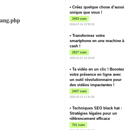
• Créez quelque chose d’aussi
unique que vous !
lang.php
3493 vues
2024-07-24 15:59:30
• Transformez votre
smartphone en une machine à
cash !
2827 vues
2025-01-31 19:19:43
• Ta vidéo en un clic ! Boostez
votre présence en ligne avec
un outil révolutionnaire pour
des vidéos impactantes !
2407 vues
2025-02-15 17:41:50
• Techniques SEO black hat :
Stratégies légales pour un
référencement efficace
701 vues