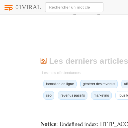
01VIRAL
Notice
: Undefined index: HTTP_ACCEPT_LANGUAG
Les derniers articles
Les mots-clés tendances
formation en ligne
générer des revenus
aff
seo
revenus passifs
marketing
Tous l
Notice
: Undefined index: HTTP_