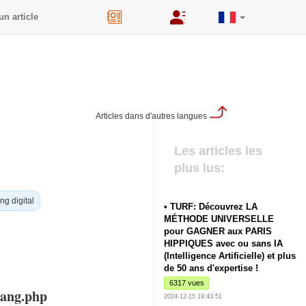
un article
44
Articles dans d'autres langues
Les articles les
plus lus:
ng digital
• TURF: Découvrez LA
MÉTHODE UNIVERSELLE
pour GAGNER aux PARIS
HIPPIQUES avec ou sans IA
(Intelligence Artificielle) et plus
de 50 ans d'expertise !
6317 vues
lang.php
2024-12-15 19:43:51