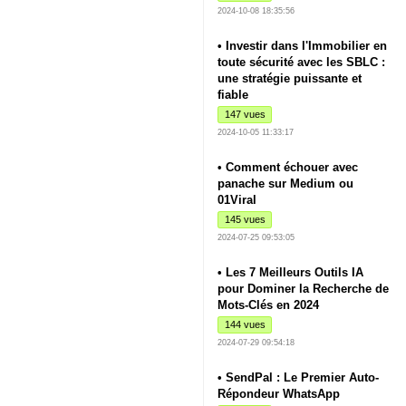
2024-10-08 18:35:56
• Investir dans l'Immobilier en
toute sécurité avec les SBLC :
une stratégie puissante et
fiable
147 vues
2024-10-05 11:33:17
• Comment échouer avec
panache sur Medium ou
01Viral
145 vues
2024-07-25 09:53:05
• Les 7 Meilleurs Outils IA
pour Dominer la Recherche de
Mots-Clés en 2024
144 vues
2024-07-29 09:54:18
• SendPal : Le Premier Auto-
Répondeur WhatsApp