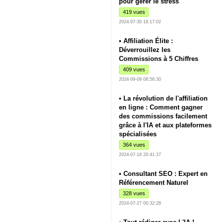
pour gérer le stress
419 vues
2024-07-30 18:17:02
• Affiliation Élite :
Déverrouillez les
Commissions à 5 Chiffres
409 vues
2024-09-09 08:56:30
• La révolution de l'affiliation
en ligne : Comment gagner
des commissions facilement
grâce à l'IA et aux plateformes
spécialisées
364 vues
2024-07-19 20:41:37
• Consultant SEO : Expert en
Référencement Naturel
328 vues
2024-07-27 00:32:28