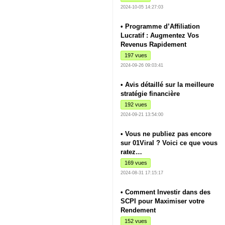
2024-10-05 14:27:03
• Programme d’Affiliation
Lucratif : Augmentez Vos
Revenus Rapidement
197 vues
2024-09-26 09:03:41
• Avis détaillé sur la meilleure
stratégie financière
192 vues
2024-09-21 13:54:00
• Vous ne publiez pas encore
sur 01Viral ? Voici ce que vous
ratez…
169 vues
2024-08-31 17:15:17
• Comment Investir dans des
SCPI pour Maximiser votre
Rendement
152 vues