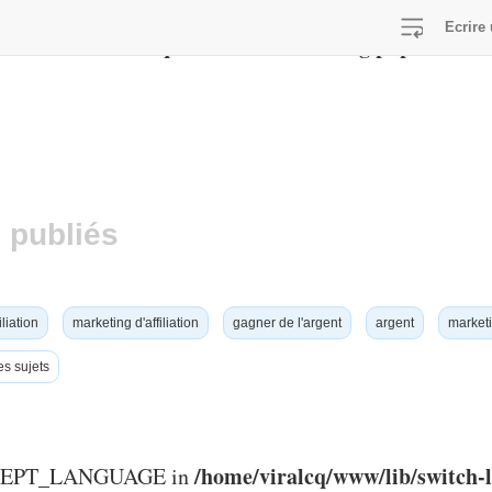
Ecrire 
/home/viralcq/www/lib/switch-lang.php
E in
on line
 publiés
iliation
marketing d'affiliation
gagner de l'argent
argent
marketi
es sujets
/home/viralcq/www/lib/switch-
ACCEPT_LANGUAGE in