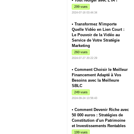
• Tout rédiger avec L'IA !
299 vues
2024-07-16 03:44:34
• Transformez N'importe
Quelle Vidéo en Lien Court :
Le Pouvoir de la Vidéo au
Service de Votre Stratégie
Marketing
260 vues
2024-07-27 20:22:29
• Comment Choisir le Meilleur
Financement Adapté à Vos
Besoins avec la Meilleure
SBLC
249 vues
2024-09-24 13:56:43
• Comment Devenir Riche avec
50 000 euros : Stratégies de
Constitution d'un Patrimoine
et Investissements Rentables
199 vues