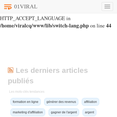
01VIRAL
Toggle
Notice
: Undefined index:
naviga
HTTP_ACCEPT_LANGUAGE in
/home/viralcq/www/lib/switch-lang.php
44
on line
Les derniers articles
publiés
Les mots-clés tendances
formation en ligne
générer des revenus
affiliation
marketing d'affiliation
gagner de l'argent
argent