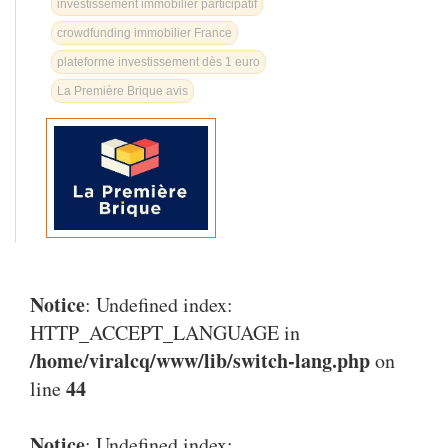
investissement immobilier participatif
crowdfunding immobilier France
plateforme investissement dès 1 euro
La Première Brique avis
Notice
: Undefined index:
HTTP_ACCEPT_LANGUAGE in
/home/viralcq/www/lib/switch-lang.php
on
44
line
Notice
: Undefined index: