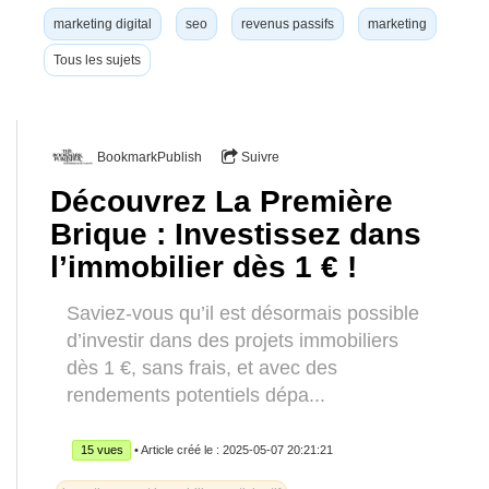
marketing digital
seo
revenus passifs
marketing
Tous les sujets
BookmarkPublish
Suivre
Découvrez La Première
Brique : Investissez dans
l’immobilier dès 1 € !
Saviez-vous qu’il est désormais possible
d’investir dans des projets immobiliers
dès 1 €, sans frais, et avec des
rendements potentiels dépa...
15 vues
• Article créé le : 2025-05-07 20:21:21