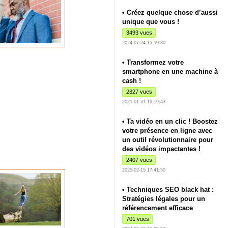
• Créez quelque chose d’aussi
unique que vous !
3493 vues
2024-07-24 15:59:30
• Transformez votre
smartphone en une machine à
cash !
2827 vues
2025-01-31 19:19:43
• Ta vidéo en un clic ! Boostez
votre présence en ligne avec
un outil révolutionnaire pour
des vidéos impactantes !
2407 vues
2025-02-15 17:41:50
• Techniques SEO black hat :
Stratégies légales pour un
référencement efficace
701 vues