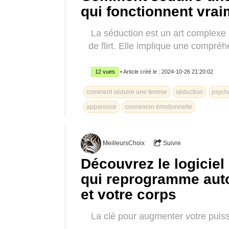
qui fonctionnent vrai
La séduction est un art complexe 
de flirt. Elle implique une compr
12 vues
• Article créé le : 2024-10-26 21:20:02
comment séduire une femme
séduction
psych
apparence
connexion émotionnelle
MeilleursChoix
Suivre
Découvrez le logiciel
qui reprogramme auto
et votre corps
La clé pour augmenter votre puiss