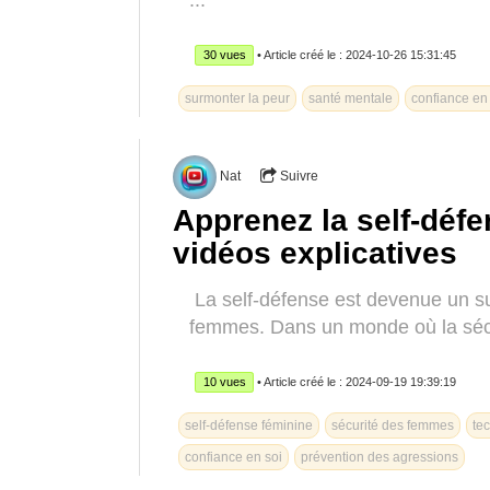
...
30 vues
• Article créé le : 2024-10-26 15:31:45
surmonter la peur
santé mentale
confiance en
Nat
Suivre
Apprenez la self-déf
vidéos explicatives
La self-défense est devenue un suj
femmes. Dans un monde où la sécu
10 vues
• Article créé le : 2024-09-19 19:39:19
self-défense féminine
sécurité des femmes
te
confiance en soi
prévention des agressions