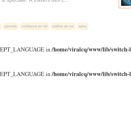
 si spéciale. À travers des c...
parents
confiance en soi
estime de soi
ados
/home/viralcq/www/lib/switch-
ACCEPT_LANGUAGE in
/home/viralcq/www/lib/switch-
ACCEPT_LANGUAGE in