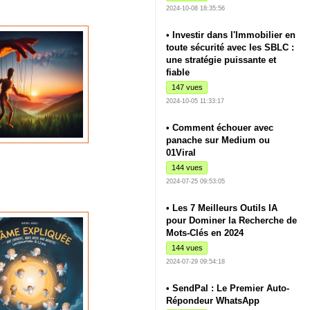
2024-10-08 18:35:56
• Investir dans l'Immobilier en
toute sécurité avec les SBLC :
une stratégie puissante et
fiable
147 vues
2024-10-05 11:33:17
• Comment échouer avec
panache sur Medium ou
01Viral
144 vues
2024-07-25 09:53:05
• Les 7 Meilleurs Outils IA
pour Dominer la Recherche de
Mots-Clés en 2024
144 vues
2024-07-29 09:54:18
• SendPal : Le Premier Auto-
Répondeur WhatsApp