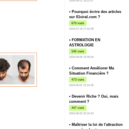
2024-09-22 18:23:57
• Pourquoi écrire des articles
sur 01viral.com ?
670 vues
2024-07-19 17:42:58
• FORMATION EN
ASTROLOGIE
545 vues
2024-09-06 19:59:34
• Comment Améliorer Ma
Situation Financière ?
473 vues
2024-09-02 15:14:35
• Devenir Riche ? Oui, mais
comment ?
447 vues
2024-09-03 20:10:43
• Maîtriser la loi de l'attraction