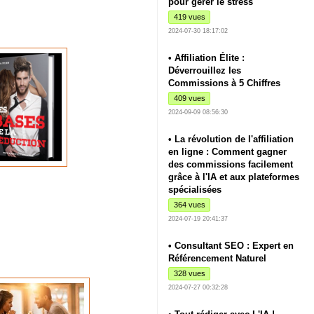
pour gérer le stress
419 vues
2024-07-30 18:17:02
• Affiliation Élite :
Déverrouillez les
Commissions à 5 Chiffres
409 vues
2024-09-09 08:56:30
• La révolution de l'affiliation
en ligne : Comment gagner
des commissions facilement
grâce à l'IA et aux plateformes
spécialisées
364 vues
2024-07-19 20:41:37
• Consultant SEO : Expert en
Référencement Naturel
328 vues
2024-07-27 00:32:28