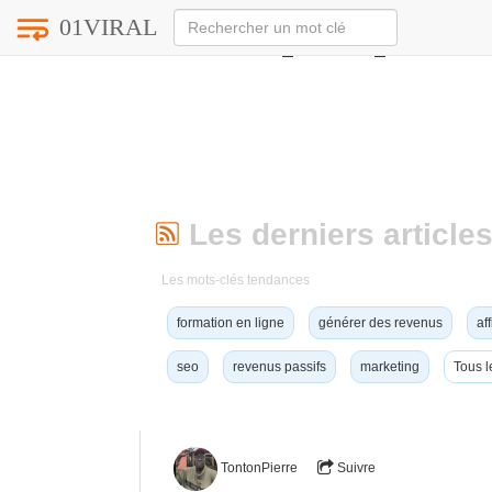
01VIRAL
Notice
: Undefined index: HTTP_ACCEPT_LANGUAG
Les derniers articles
Les mots-clés tendances
formation en ligne
générer des revenus
aff
seo
revenus passifs
marketing
Tous l
TontonPierre
Suivre