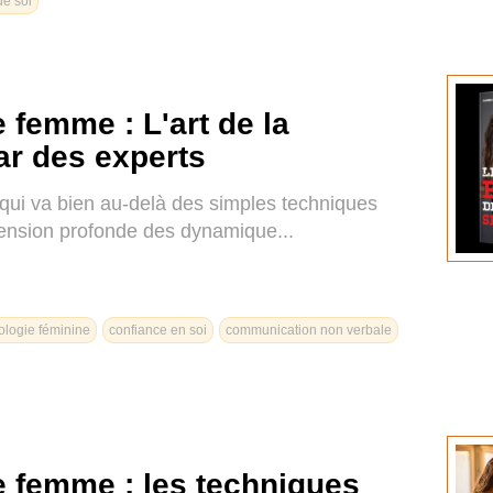
de soi
femme : L'art de la
ar des experts
qui va bien au-delà des simples techniques
éhension profonde des dynamique...
ologie féminine
confiance en soi
communication non verbale
 femme : les techniques