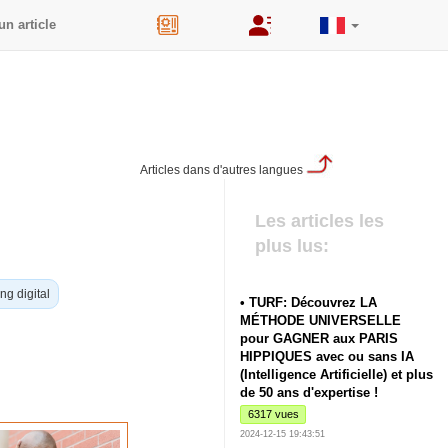
un article
44
Articles dans d'autres langues
Les articles les
plus lus:
ng digital
• TURF: Découvrez LA
MÉTHODE UNIVERSELLE
pour GAGNER aux PARIS
HIPPIQUES avec ou sans IA
(Intelligence Artificielle) et plus
de 50 ans d'expertise !
6317 vues
2024-12-15 19:43:51