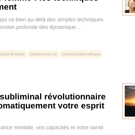
ment
qui va bien au-delà des simples techniques
éhension profonde des dynamique...
ologie féminine
confiance en soi
communication efficace
 subliminal révolutionnaire
matiquement votre esprit
ance mentale, vos capacités et votre santé