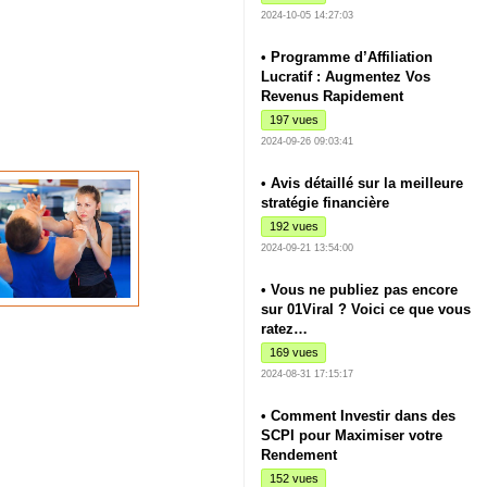
2024-10-05 14:27:03
• Programme d’Affiliation
Lucratif : Augmentez Vos
Revenus Rapidement
197 vues
2024-09-26 09:03:41
• Avis détaillé sur la meilleure
stratégie financière
192 vues
2024-09-21 13:54:00
• Vous ne publiez pas encore
sur 01Viral ? Voici ce que vous
ratez…
169 vues
2024-08-31 17:15:17
• Comment Investir dans des
SCPI pour Maximiser votre
Rendement
152 vues