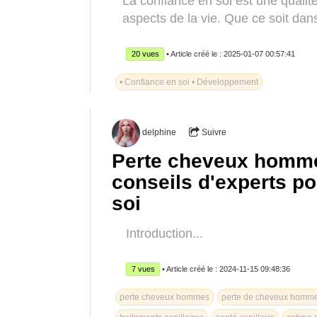
La confiance en soi est une qualité
aspects de la vie. Que ce soit dans 
20 vues
• Article créé le : 2025-01-07 00:57:41
• Confiance en soi • Développement
delphine
Suivre
Perte cheveux homme
conseils d'experts po
soi
Introduction...
7 vues
• Article créé le : 2024-11-15 09:48:36
perte cheveux hommes
perte de cheveux homm