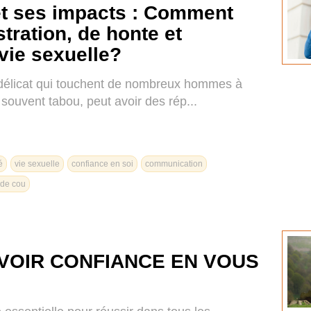
et ses impacts : Comment
tration, de honte et
 vie sexuelle?
t délicat qui touchent de nombreux hommes à
ouvent tabou, peut avoir des rép...
é
vie sexuelle
confiance en soi
communication
 de cou
VOIR CONFIANCE EN VOUS