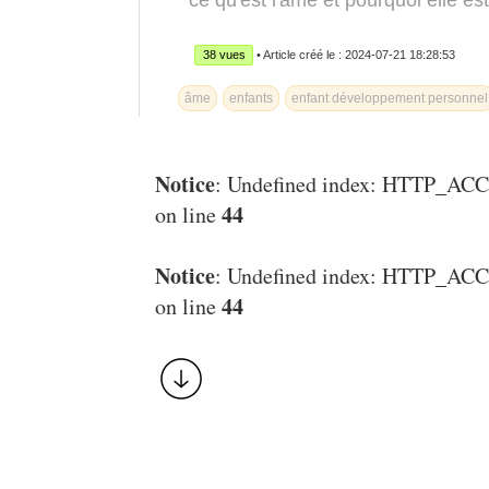
ce qu'est l'âme et pourquoi elle est
38 vues
• Article créé le : 2024-07-21 18:28:53
âme
enfants
enfant développement personnel
Notice
: Undefined index: HTTP_
44
on line
Notice
: Undefined index: HTTP_
44
on line