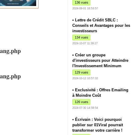
136 vues
2024-09-01 16:53:57
• Lettre de Crédit SBLC :
Conseils et Avantages pour les
investisseurs
134 vues
2024-10-07 11:39:27
lang.php
• Créer un groupe
d'investisseurs pour Atteindre
l'Investissement Minimum
129 vues
lang.php
2024-10-12 10:57:32
• Exclusivité : Offres Emailing
à Moindre Coût
126 vues
2024-07-30 14:58:54
• Écrivain : Voici pourquoi
publier sur 01Viral pourrait
transformer votre carrière !