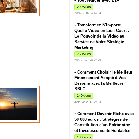
• Tout rédiger avec L'IA !
299 vues
2024-07-16 03:44:34
• Transformez N'importe
Quelle Vidéo en Lien Court :
Le Pouvoir de la Vidéo au
Service de Votre Stratégie
Marketing
260 vues
2024-07-27 20:22:29
• Comment Choisir le Meilleur
Financement Adapté à Vos
Besoins avec la Meilleure
SBLC
249 vues
2024-09-24 13:56:43
• Comment Devenir Riche avec
50 000 euros : Stratégies de
Constitution d'un Patrimoine
et Investissements Rentables
199 vues