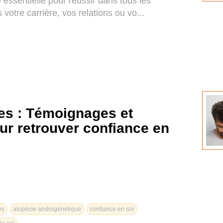
 essentielle pour réussir dans tous les
votre carrière, vos relations ou vo...
s : Témoignages et
ur retrouver confiance en
es
alopécie androgénétique
confiance en soi