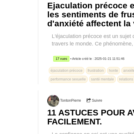
Ejaculation précoce 
les sentiments de frus
d'anxiété affectent la
L'éjaculation précoce est un suje
travers le monde. Ce phénomène, s
17 vues
• Article créé le : 2025-01-21 11:51:46
éjaculation précoce
frustration
honte
anxiét
performance sexuelle
santé mentale
relations
TontonPierre
Suivre
11 ASTUCES POUR A
FACILEMENT.