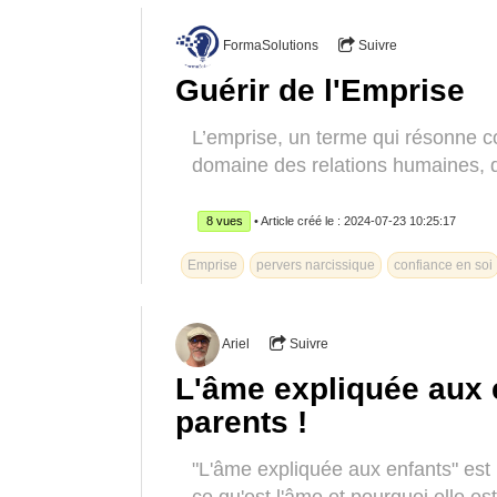
FormaSolutions
Suivre
Guérir de l'Emprise
L’emprise, un terme qui résonne 
domaine des relations humaines, d
8 vues
• Article créé le : 2024-07-23 10:25:17
Emprise
pervers narcissique
confiance en soi
Ariel
Suivre
L'âme expliquée aux 
parents !
"L'âme expliquée aux enfants" est 