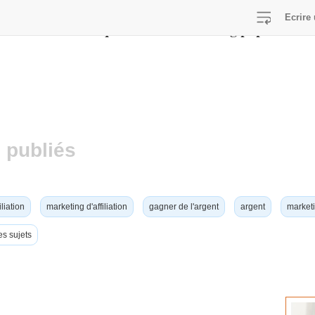
Ecrire 
/home/viralcq/www/lib/switch-lang.php
E in
on line
 publiés
iliation
marketing d'affiliation
gagner de l'argent
argent
marketi
es sujets