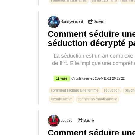
traitements capillaires
santé capillaire
estime 
Sandyvincent
Suivre
Comment séduire une 
séduction décrypté p
La séduction est un art complexe 
de flirt. Elle implique une compr
11 vues
• Article créé le : 2024-11-11 20:12:22
comment séduire une femme
séduction
psych
écoute active
connexion émotionnelle
vbuy89
Suivre
Comment séduire une