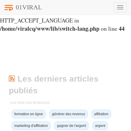
01VIRAL
Toggle
Notice
: Undefined index:
naviga
HTTP_ACCEPT_LANGUAGE in
/home/viralcq/www/lib/switch-lang.php
44
on line
Les derniers articles
publiés
Les mots-clés tendances
formation en ligne
générer des revenus
affiliation
marketing d'affiliation
gagner de l'argent
argent