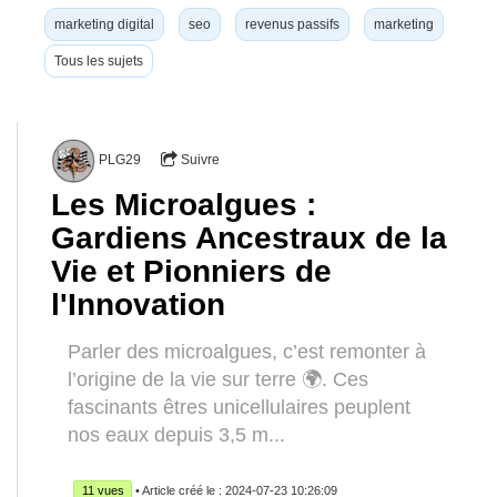
marketing digital
seo
revenus passifs
marketing
Tous les sujets
PLG29
Suivre
Les Microalgues :
Gardiens Ancestraux de la
Vie et Pionniers de
l'Innovation
Parler des microalgues, c’est remonter à
l’origine de la vie sur terre 🌍. Ces
fascinants êtres unicellulaires peuplent
nos eaux depuis 3,5 m...
11 vues
• Article créé le : 2024-07-23 10:26:09