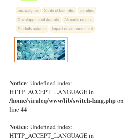
microalgues
Santé et bien-être
spiruline
Développement durable
Aliments nutritifs
Produits naturels
Impact environnemental
Notice
: Undefined index:
HTTP_ACCEPT_LANGUAGE in
/home/viralcq/www/lib/switch-lang.php
on
44
line
Notice
: Undefined index:
HTTP_ACCEPT_LANGUAGE in