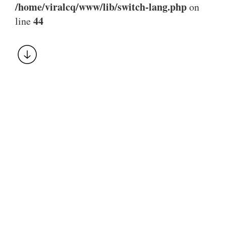
/home/viralcq/www/lib/switch-lang.php
on
44
line