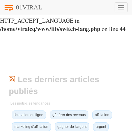
01VIRAL
Toggle
Notice
: Undefined index:
naviga
HTTP_ACCEPT_LANGUAGE in
/home/viralcq/www/lib/switch-lang.php
44
on line
Les derniers articles
publiés
Les mots-clés tendances
formation en ligne
générer des revenus
affiliation
marketing d'affiliation
gagner de l'argent
argent