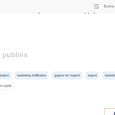
Ecrire 
/home/viralcq/www/lib/switch-lang.php
E in
on line
 publiés
iliation
marketing d'affiliation
gagner de l'argent
argent
marketi
es sujets