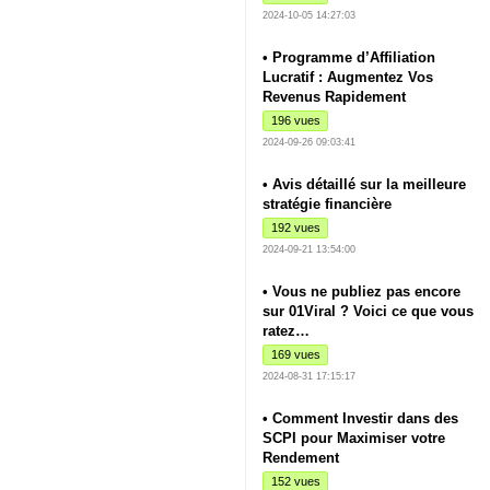
2024-10-05 14:27:03
• Programme d’Affiliation
Lucratif : Augmentez Vos
Revenus Rapidement
196 vues
2024-09-26 09:03:41
• Avis détaillé sur la meilleure
stratégie financière
192 vues
2024-09-21 13:54:00
• Vous ne publiez pas encore
sur 01Viral ? Voici ce que vous
ratez…
169 vues
2024-08-31 17:15:17
• Comment Investir dans des
SCPI pour Maximiser votre
Rendement
152 vues