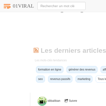
01VIRAL
Notice
: Undefined index: HTTP_ACCEPT_LANGUAG
Les derniers articles
Les mots-clés tendances
formation en ligne
générer des revenus
aff
seo
revenus passifs
marketing
Tous l
idibaliban
Suivre