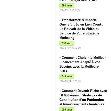
• Tout rédiger avec L'IA !
298 vues
2024-07-16 03:44:34
• Transformez N'importe
Quelle Vidéo en Lien Court :
Le Pouvoir de la Vidéo au
Service de Votre Stratégie
Marketing
260 vues
2024-07-27 20:22:29
• Comment Choisir le Meilleur
Financement Adapté à Vos
Besoins avec la Meilleure
SBLC
249 vues
2024-09-24 13:56:43
• Comment Devenir Riche avec
50 000 euros : Stratégies de
Constitution d'un Patrimoine
et Investissements Rentables
199 vues