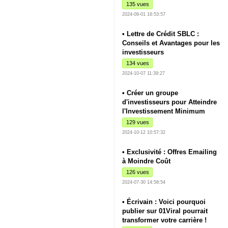
135 vues
2024-09-01 16:53:57
• Lettre de Crédit SBLC :
Conseils et Avantages pour les
investisseurs
134 vues
2024-10-07 11:39:27
• Créer un groupe
d'investisseurs pour Atteindre
l'Investissement Minimum
129 vues
2024-10-12 10:57:32
• Exclusivité : Offres Emailing
à Moindre Coût
126 vues
2024-07-30 14:58:54
• Écrivain : Voici pourquoi
publier sur 01Viral pourrait
transformer votre carrière !