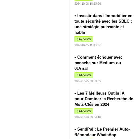
2024-10-08 18:35:56
• Investir dans l'Immobilier en
toute sécurité avec les SBLC :
une stratégie puissante et
fiable
147 vues
2024-10-05 11:33:17
• Comment échouer avec
panache sur Medium ou
01Viral
144 vues
2024-07-25 09:53:05
• Les 7 Meilleurs Outils IA
pour Dominer la Recherche de
Mots-Clés en 2024
144 vues
2024-07-29 09:54:18
• SendPal : Le Premier Auto-
Répondeur WhatsApp