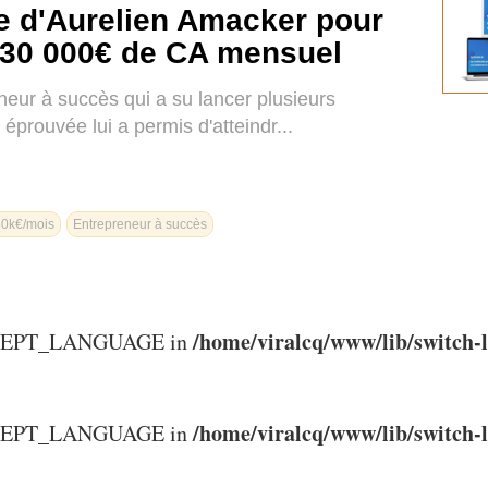
e d'Aurelien Amacker pour
 30 000€ de CA mensuel
eur à succès qui a su lancer plusieurs
éprouvée lui a permis d'atteindr...
30k€/mois
Entrepreneur à succès
/home/viralcq/www/lib/switch-
ACCEPT_LANGUAGE in
/home/viralcq/www/lib/switch-
ACCEPT_LANGUAGE in