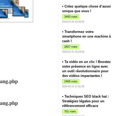
• Créez quelque chose d’aussi
unique que vous !
3493 vues
2024-07-24 15:59:30
• Transformez votre
smartphone en une machine à
cash !
2827 vues
2025-01-31 19:19:43
• Ta vidéo en un clic ! Boostez
votre présence en ligne avec
un outil révolutionnaire pour
des vidéos impactantes !
lang.php
2406 vues
2025-02-15 17:41:50
• Techniques SEO black hat :
lang.php
Stratégies légales pour un
référencement efficace
701 vues