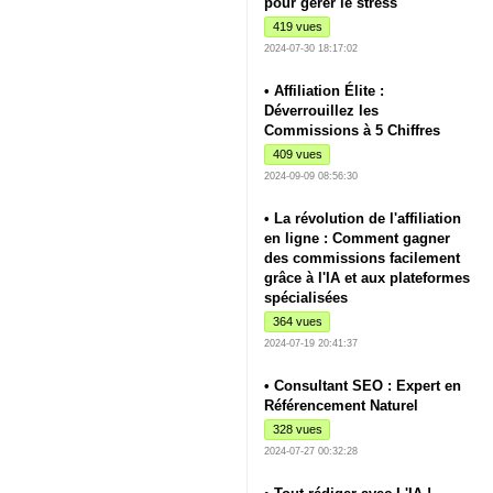
pour gérer le stress
419 vues
2024-07-30 18:17:02
• Affiliation Élite :
Déverrouillez les
Commissions à 5 Chiffres
409 vues
2024-09-09 08:56:30
• La révolution de l'affiliation
en ligne : Comment gagner
des commissions facilement
grâce à l'IA et aux plateformes
spécialisées
364 vues
2024-07-19 20:41:37
• Consultant SEO : Expert en
Référencement Naturel
328 vues
2024-07-27 00:32:28