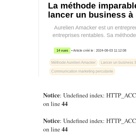
La méthode imparabl
lancer un business à
Aurelien Amacker est un entrepren
entreprises rentables. Sa méthode 
14 vues
• Article créé le : 2024-08-03 11:12:08
Méthode Aurelien Amacker
Lancer un business 
Communication marketing percutante
Notice
: Undefined index: HTTP_
44
on line
Notice
: Undefined index: HTTP_
44
on line