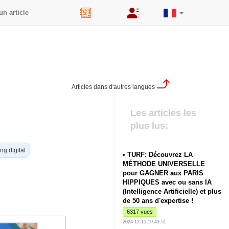
un article
44
Articles dans d'autres langues
Les articles les
plus lus:
ng digital
• TURF: Découvrez LA
MÉTHODE UNIVERSELLE
pour GAGNER aux PARIS
HIPPIQUES avec ou sans IA
(Intelligence Artificielle) et plus
de 50 ans d'expertise !
6317 vues
2024-12-15 19:43:51