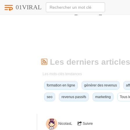
01VIRAL
Notice
: Undefined index: HTTP_ACCEPT_LANGUAG
Les derniers articles
Les mots-clés tendances
formation en ligne
générer des revenus
aff
seo
revenus passifs
marketing
Tous l
NicolasL
Suivre