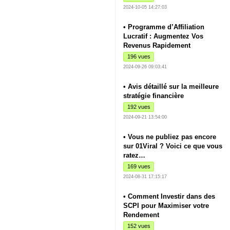
2024-10-05 14:27:03
• Programme d’Affiliation
Lucratif : Augmentez Vos
Revenus Rapidement
196 vues
2024-09-26 09:03:41
• Avis détaillé sur la meilleure
stratégie financière
192 vues
2024-09-21 13:54:00
• Vous ne publiez pas encore
sur 01Viral ? Voici ce que vous
ratez…
169 vues
2024-08-31 17:15:17
• Comment Investir dans des
SCPI pour Maximiser votre
Rendement
152 vues