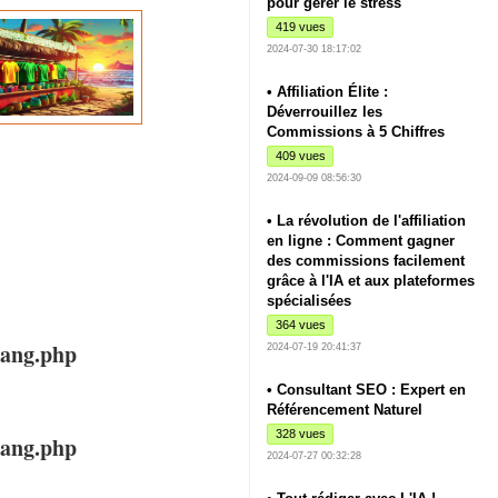
pour gérer le stress
419 vues
2024-07-30 18:17:02
• Affiliation Élite :
Déverrouillez les
Commissions à 5 Chiffres
409 vues
2024-09-09 08:56:30
• La révolution de l'affiliation
en ligne : Comment gagner
des commissions facilement
grâce à l'IA et aux plateformes
spécialisées
364 vues
lang.php
2024-07-19 20:41:37
• Consultant SEO : Expert en
Référencement Naturel
328 vues
lang.php
2024-07-27 00:32:28