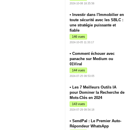
2024-10-08 18:35:56
• Investir dans l'Immobilier en
toute sécurité avec les SBLC :
une stratégie puissante et
fiable
146 vues
2024-10-05 11:33:17
• Comment échouer avec
panache sur Medium ou
01Viral
144 vues
2024-07-25 09:53:05
• Les 7 Meilleurs Outils IA
pour Dominer la Recherche de
Mots-Clés en 2024
143 vues
2024-07-29 09:54:18
• SendPal : Le Premier Auto-
Répondeur WhatsApp