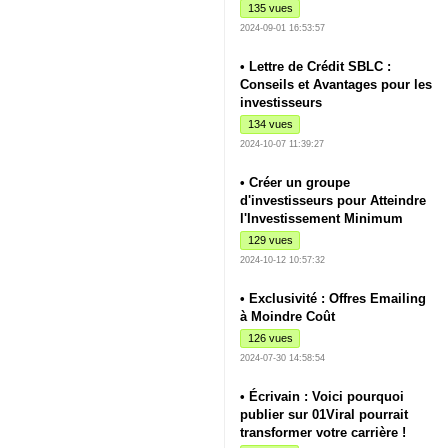
135 vues
2024-09-01 16:53:57
• Lettre de Crédit SBLC :
Conseils et Avantages pour les
investisseurs
134 vues
2024-10-07 11:39:27
• Créer un groupe
d'investisseurs pour Atteindre
l'Investissement Minimum
129 vues
2024-10-12 10:57:32
• Exclusivité : Offres Emailing
à Moindre Coût
126 vues
2024-07-30 14:58:54
• Écrivain : Voici pourquoi
publier sur 01Viral pourrait
transformer votre carrière !