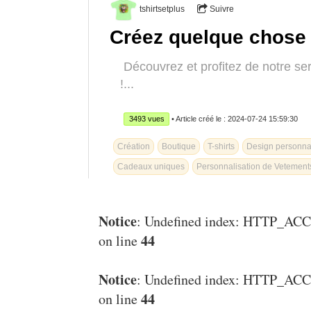
tshirtsetplus
Suivre
Créez quelque chose 
Découvrez et profitez de notre se
!...
3493 vues
• Article créé le : 2024-07-24 15:59:30
Création
Boutique
T-shirts
Design personna
Cadeaux uniques
Personnalisation de Vetement
Notice
: Undefined index: HTTP_
44
on line
Notice
: Undefined index: HTTP_
44
on line