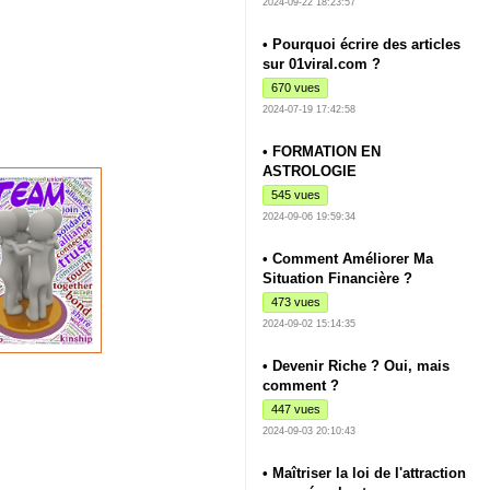
2024-09-22 18:23:57
• Pourquoi écrire des articles
sur 01viral.com ?
670 vues
2024-07-19 17:42:58
• FORMATION EN
ASTROLOGIE
545 vues
2024-09-06 19:59:34
• Comment Améliorer Ma
Situation Financière ?
473 vues
2024-09-02 15:14:35
• Devenir Riche ? Oui, mais
comment ?
447 vues
2024-09-03 20:10:43
• Maîtriser la loi de l'attraction