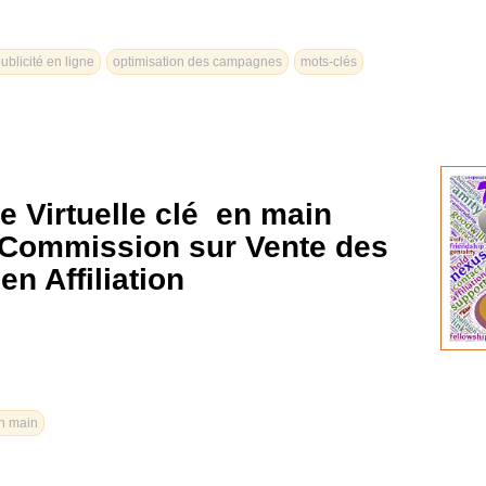
ublicité en ligne
optimisation des campagnes
mots-clés
e Virtuelle clé en main
 Commission sur Vente des
n Affiliation
en main