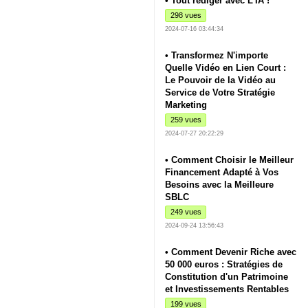
• Tout rédiger avec L'IA !
298 vues
2024-07-16 03:44:34
• Transformez N'importe
Quelle Vidéo en Lien Court :
Le Pouvoir de la Vidéo au
Service de Votre Stratégie
Marketing
259 vues
2024-07-27 20:22:29
• Comment Choisir le Meilleur
Financement Adapté à Vos
Besoins avec la Meilleure
SBLC
249 vues
2024-09-24 13:56:43
• Comment Devenir Riche avec
50 000 euros : Stratégies de
Constitution d'un Patrimoine
et Investissements Rentables
199 vues