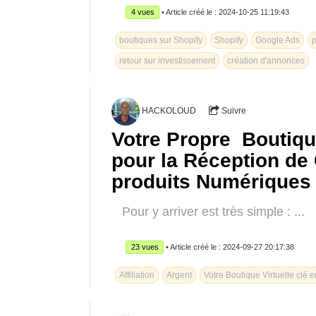
4 vues
• Article créé le : 2024-10-25 11:19:43
boutiques sur Shopify
Shopify
Google Ads
p
retour sur investissement
création d'annonces
HACKOLOUD
Suivre
Votre Propre Boutiqu
pour la Réception de
produits Numériques e
Pour y arriver est très simple : ...
23 vues
• Article créé le : 2024-09-27 20:17:38
Affiliation
Argent
Votre Boutique Virtuelle clé 