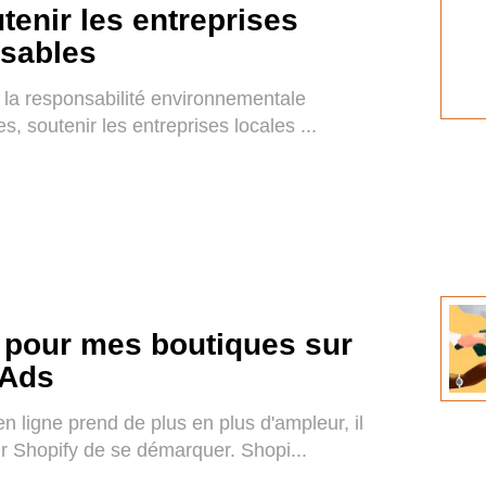
enir les entreprises
nsables
 la responsabilité environnementale
s, soutenir les entreprises locales ...
 pour mes boutiques sur
 Ads
ligne prend de plus en plus d'ampleur, il
ur Shopify de se démarquer. Shopi...