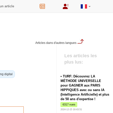
un article
44
Articles dans d'autres langues
Les articles les
plus lus:
ng digital
• TURF: Découvrez LA
MÉTHODE UNIVERSELLE
pour GAGNER aux PARIS
HIPPIQUES avec ou sans IA
(Intelligence Artificielle) et plus
de 50 ans d'expertise !
6317 vues
2024-12-15 19:43:51