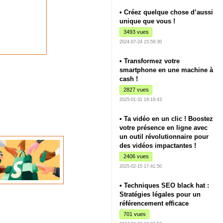
• Créez quelque chose d’aussi
unique que vous !
3493 vues
2024-07-24 15:59:30
• Transformez votre
smartphone en une machine à
cash !
2827 vues
2025-01-31 19:19:43
• Ta vidéo en un clic ! Boostez
votre présence en ligne avec
un outil révolutionnaire pour
des vidéos impactantes !
2406 vues
2025-02-15 17:41:50
• Techniques SEO black hat :
Stratégies légales pour un
référencement efficace
701 vues