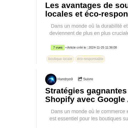
Les avantages de sout
locales et éco-respo
Dans un monde où la durabilité et
deviennent de plus en plus cruciale
7 vues
• Article créé le : 2024-11-25 11:36:08
boutique locale
éco-responsable
Handryo9
Suivre
Stratégies gagnantes
Shopify avec Google
Dans un monde où le commerce en 
est essentiel pour les boutiques s