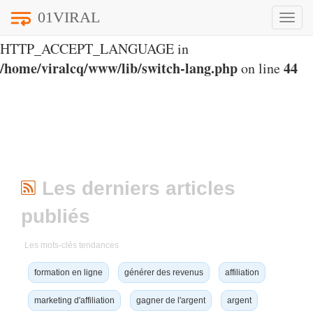
01VIRAL
Toggle
Notice
: Undefined index:
naviga
HTTP_ACCEPT_LANGUAGE in
/home/viralcq/www/lib/switch-lang.php
44
on line
Les derniers articles
publiés
Les mots-clés tendances
formation en ligne
générer des revenus
affiliation
marketing d'affiliation
gagner de l'argent
argent